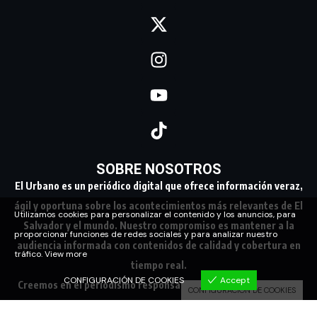
SOBRE NOSOTROS
El Urbano es un periódico digital que ofrece información veraz,
ágil y oportuna sobre los acontecimientos más relevantes de El
Utilizamos cookies para personalizar el contenido y los anuncios, para
Salvador y el mundo. Nuestro compromiso es mantener a la
proporcionar funciones de redes sociales y para analizar nuestro
audiencia informada con contenidos de calidad y cobertura en
tráfico.
View more
tiempo real.
CONFIGURACIÓN DE COOKIES
Accept
Creemos en el periodismo responsable, conectando a nuestra
CONFIGURACIÓN DE COOKIES
comunidad con los hechos que marcan su día a día.