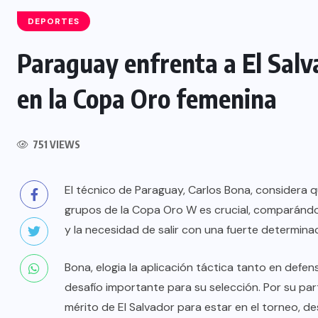
DEPORTES
Paraguay enfrenta a El Salv
INTERNACIONAL
en la Copa Oro femenina
Félix Ulloa viaja a Colombia para
asistir a toma de posesión
751 VIEWS
presidencial
El técnico de Paraguay, Carlos Bona, considera q
6 AGOSTO, 2026
grupos de la Copa Oro W es crucial, comparándol
y la necesidad de salir con una fuerte determinac
Bona, elogia la aplicación táctica tanto en def
desafío importante para su selección. Por su par
mérito de El Salvador para estar en el torneo, de