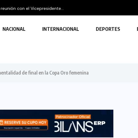
idente...
NACIONAL
INTERNACIONAL
DEPORTES
entalidad de final en la Copa Oro femenina
TECNOLOGÍA
Descubre las ventajas y funciones
de las impresoras multifuncionales
23 FEBRERO, 2024