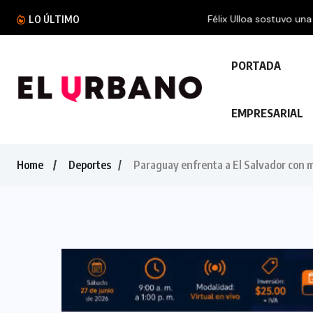
Félix Ulloa sostuvo una reunión con el Vicepres
LO ÚLTIMO
PORTADA
EMPRESARIAL
Home
Deportes
Paraguay enfrenta a El Salvador con m