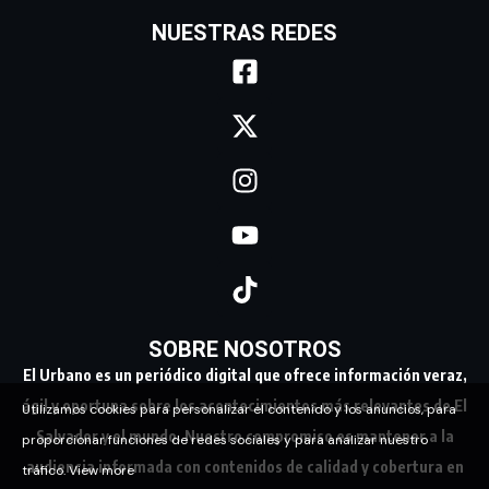
NUESTRAS REDES
SOBRE NOSOTROS
El Urbano es un periódico digital que ofrece información veraz,
ágil y oportuna sobre los acontecimientos más relevantes de El
Utilizamos cookies para personalizar el contenido y los anuncios, para
Salvador y el mundo. Nuestro compromiso es mantener a la
proporcionar funciones de redes sociales y para analizar nuestro
audiencia informada con contenidos de calidad y cobertura en
tráfico.
View more