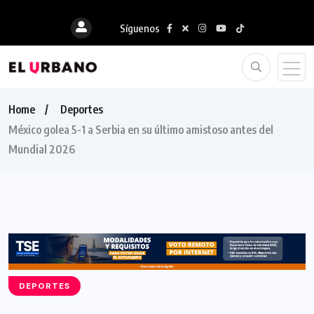
Síguenos
Home
Deportes
México golea 5-1 a Serbia en su último amistoso antes del
Mundial 2026
DEPORTES