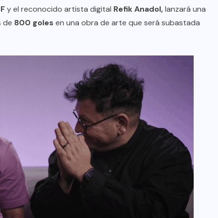
CF
y el reconocido artista digital
Refik Anadol,
lanzará una
s de
800 goles
en una obra de arte que será subastada