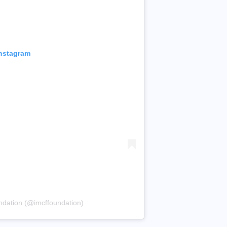
Instagram
ndation (@imcffoundation)