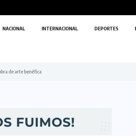
a durante...
NACIONAL
INTERNACIONAL
DEPORTES
obra de arte benéfica
TECNOLOGÍA
Descubre las ventajas y funciones
de las impresoras multifuncionales
23 FEBRERO, 2024