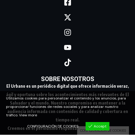
SOBRE NOSOTROS
El Urbano es un periódico digital que ofrece información veraz,
ágil y oportuna sobre los acontecimientos más relevantes de El
Utilizamos cookies para personalizar el contenido y los anuncios, para
Salvador y el mundo. Nuestro compromiso es mantener a la
proporcionar funciones de redes sociales y para analizar nuestro
audiencia informada con contenidos de calidad y cobertura en
tráfico.
View more
tiempo real.
CONFIGURACIÓN DE COOKIES
Accept
Creemos en el periodismo responsable, conectando a nuestra
CONFIGURACIÓN DE COOKIES