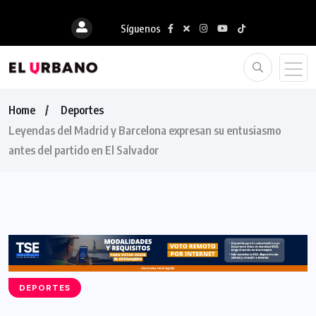
Síguenos
Home
Deportes
Leyendas del Madrid y Barcelona expresan su entusiasmo
antes del partido en El Salvador
DEPORTES