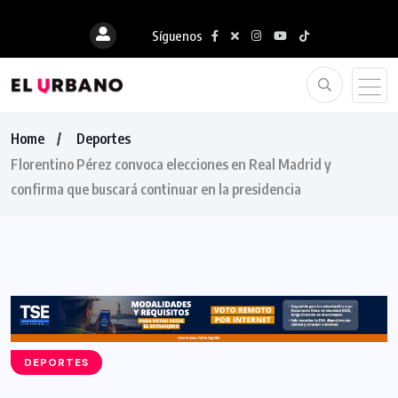
Síguenos
Home
Deportes
Florentino Pérez convoca elecciones en Real Madrid y
confirma que buscará continuar en la presidencia
DEPORTES