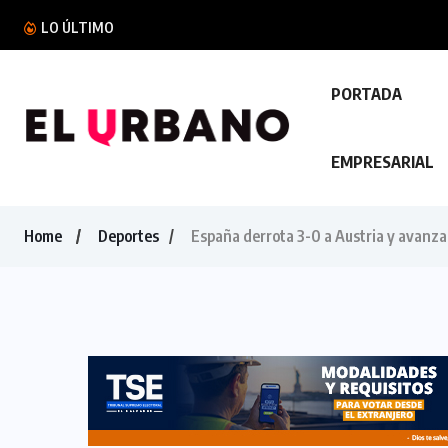
VMT mantiene controles al transporte de carg
LO ÚLTIMO
PORTADA
EMPRESARIAL
Home
Deportes
España derrota 3-0 a Austria y avanza