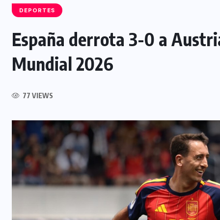
DEPORTES
España derrota 3-0 a Austri
NACIONAL
Mundial 2026
Capturan a siete presuntos
integrantes de estructura
77 VIEWS
dedicada al desmantelamiento de
motocicletas
7 AGOSTO, 2026