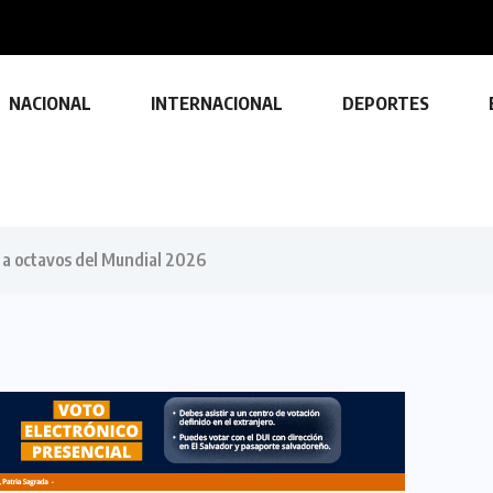
a durante...
NACIONAL
INTERNACIONAL
DEPORTES
 a octavos del Mundial 2026
TECNOLOGÍA
Descubre las ventajas y funciones
de las impresoras multifuncionales
23 FEBRERO, 2024