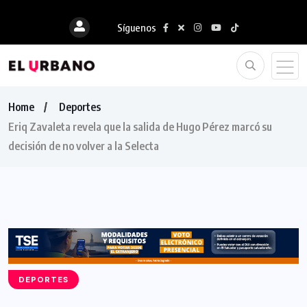
Síguenos
Home
Deportes
Eriq Zavaleta revela que la salida de Hugo Pérez marcó su
decisión de no volver a la Selecta
DEPORTES