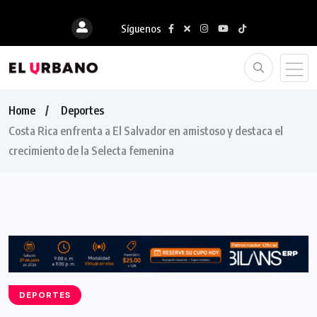
Síguenos
Home
Deportes
Costa Rica enfrenta a El Salvador en amistoso y destaca el
crecimiento de la Selecta femenina
DEPORTES