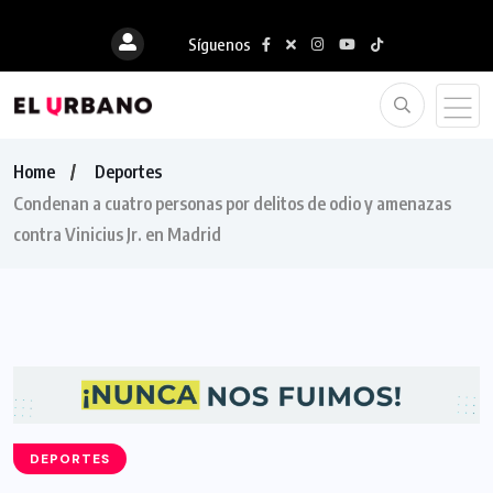
Síguenos
Home
Deportes
Condenan a cuatro personas por delitos de odio y amenazas
contra Vinicius Jr. en Madrid
DEPORTES