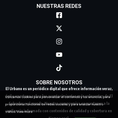
NUESTRAS REDES
SOBRE NOSOTROS
El Urbano es un periódico digital que ofrece información veraz,
ágil y oportuna sobre los acontecimientos más relevantes de El
Utilizamos cookies para personalizar el contenido y los anuncios, para
Salvador y el mundo. Nuestro compromiso es mantener a la
proporcionar funciones de redes sociales y para analizar nuestro
audiencia informada con contenidos de calidad y cobertura en
tráfico.
View more