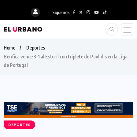
Síguenos
Home
Deportes
Benfica vence 3-1 al Estoril con triplete de Pavlidis en la Liga
de Portugal
DEPORTES