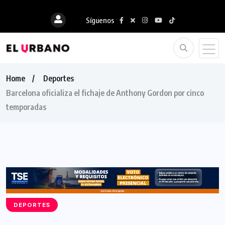
Síguenos
Home
Deportes
Barcelona oficializa el fichaje de Anthony Gordon por cinco
temporadas
DEPORTES