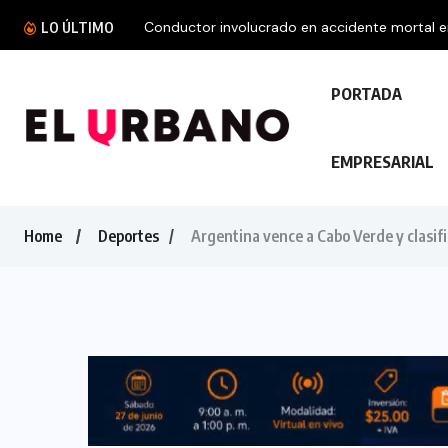
Conductor involucrado en accidente mortal en 
LO ÚLTIMO
PORTADA
EMPRESARIAL
Home
Deportes
Argentina vence a Cabo Verde y clasifi