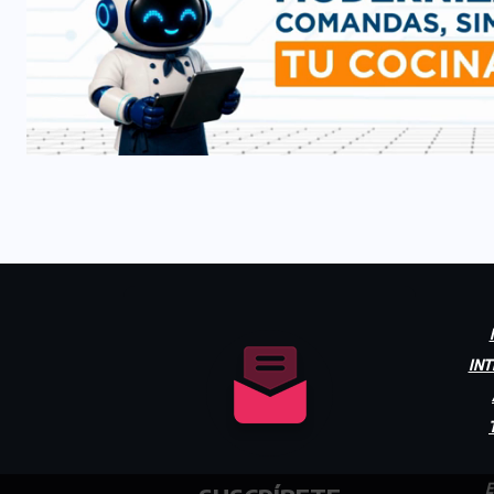
INT
E