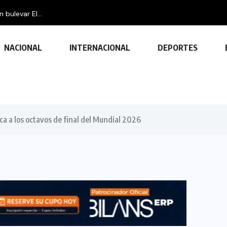
bulevar El...
NACIONAL
INTERNACIONAL
DEPORTES
ca a los octavos de final del Mundial 2026
TECNOLOGÍA
Descubre las ventajas y funciones
de las impresoras multifuncionales
23 FEBRERO, 2024