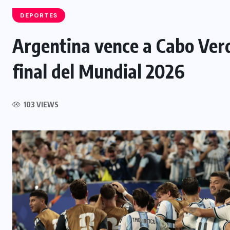
DEPORTES
Argentina vence a Cabo Verde
NACIONAL
final del Mundial 2026
Incendios y rescates acuáticos
aumentan durante el Plan Vacación
103 VIEWS
2026
8 AGOSTO, 2026