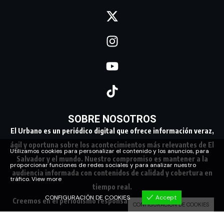
SOBRE NOSOTROS
El Urbano es un periódico digital que ofrece información veraz,
ágil y oportuna sobre los acontecimientos más relevantes de El
Utilizamos cookies para personalizar el contenido y los anuncios, para
Salvador y el mundo. Nuestro compromiso es mantener a la
proporcionar funciones de redes sociales y para analizar nuestro
audiencia informada con contenidos de calidad y cobertura en
tráfico.
View more
tiempo real.
CONFIGURACIÓN DE COOKIES
Accept
Creemos en el periodismo responsable, conectando a nuestra
CONFIGURACIÓN DE COOKIES
comunidad con los hechos que marcan su día a día.