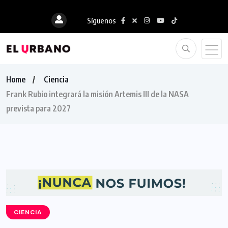
Síguenos
Home
Ciencia
Frank Rubio integrará la misión Artemis III de la NASA
prevista para 2027
CIENCIA