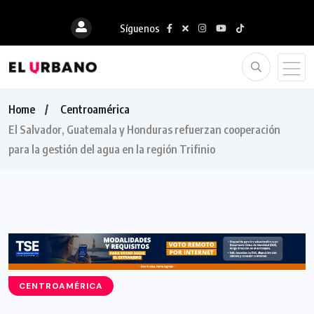
Síguenos
Home
Centroamérica
El Salvador, Guatemala y Honduras refuerzan cooperación
para la gestión del agua en la región Trifinio
CENTROAMÉRICA