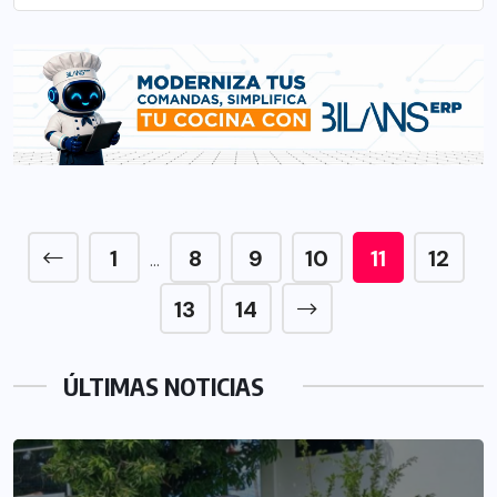
1
8
9
10
11
12
…
13
14
ÚLTIMAS NOTICIAS