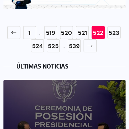
1
519
520
521
522
523
…
524
525
539
…
ÚLTIMAS NOTICIAS