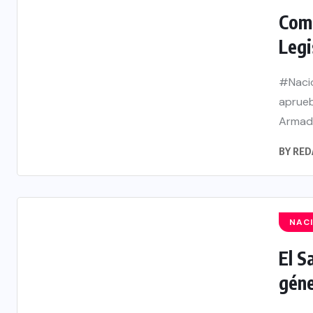
Comi
Legi
#Nacio
aprueb
Armad
BY
RED
NAC
El S
géne