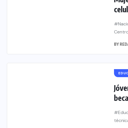
celul
#Nacio
Centro
BY
RED
EDU
Jóve
beca
#Educa
técnica