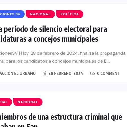
CIONES SV
NACIONAL
POLÍTICA
ia período de silencio electoral para
idaturas a concejos municipales
s ser
ionesSV | Hoy, 28 de febrero de 2024, finaliza la propaganda
smisión
ral para los candidatos a concejos municipales de El...
México
ACCIÓN EL URBANO
28 FEBRERO, 2024
0 COMMENT
CIAL
NACIONAL
iembros de una estructura criminal que
aban en San...