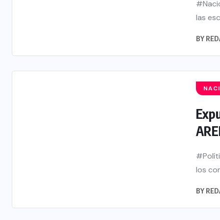
#Nacio
las es
BY
RED
NAC
Expu
AREN
#Polít
los co
BY
RED