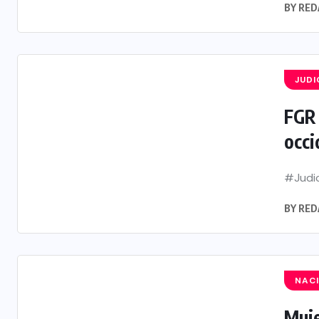
BY
RED
JUDI
FGR 
occ
#Judic
BY
RED
NAC
Muje