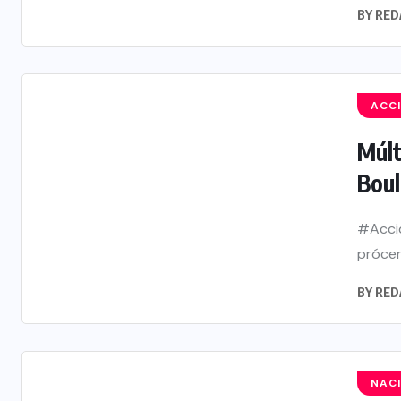
BY
RED
ACC
Múlt
Boul
#Accid
prócer
BY
RED
NAC