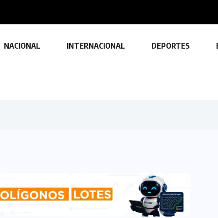
nsito durante...
NACIONAL
INTERNACIONAL
DEPORTES
TECNOLOGÍA
Descubre las ventajas y
funciones de las impresoras
multifuncionales
23 FEBRERO, 2024