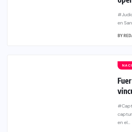
#Judic
en San
BY
RED
NAC
Fuer
vinc
#Captu
captur
en el...