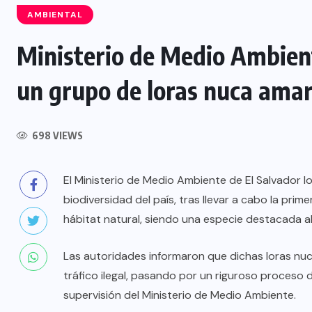
AMBIENTAL
Ministerio de Medio Ambient
NACIONAL
un grupo de loras nuca amar
Capturan a siete presuntos
integrantes de estructura
698 VIEWS
dedicada al desmantelamiento de
motocicletas
El Ministerio de Medio Ambiente de El Salvador 
7 AGOSTO, 2026
biodiversidad del país, tras llevar a cabo la pri
hábitat natural, siendo una especie destacada al 
Las autoridades informaron que dichas loras nuc
tráfico ilegal, pasando por un riguroso proceso d
supervisión del Ministerio de Medio Ambiente.