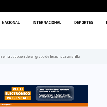
NACIONAL
INTERNACIONAL
DEPORTES
 reintroducción de un grupo de loras nuca amarilla
TECNOLOGÍA
Descubre las ventajas y funciones
de las impresoras multifuncionales
23 FEBRERO, 2024