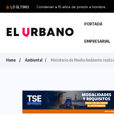
Condenan a 15 años de prisión a hombre...
LO ÚLTIMO
PORTADA
EMPRESARIAL
Home
Ambiental
Ministerio de Medio Ambiente realiza