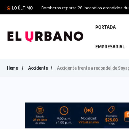
Bomberos reporta 29 incendios atendidos dura
LO ÚLTIMO
PORTADA
EMPRESARIAL
Home
Accidente
Accidente frente a redondel de Soya