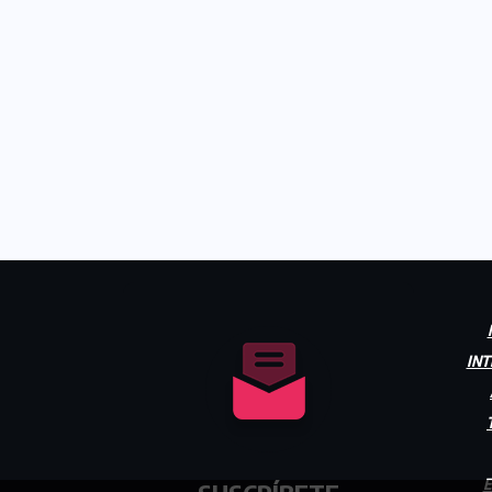
INT
E