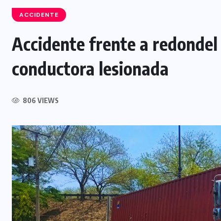
ACCIDENTE
Accidente frente a redondel
INTERNACIONAL
conductora lesionada
Influencer muere tras ser atacado
l
durante transmisión en vivo en
806 VIEWS
Culiacán, México
5 AGOSTO, 2026