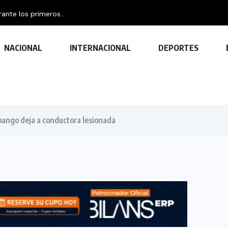
nte los primeros...
NACIONAL
INTERNACIONAL
DEPORTES
pango deja a conductora lesionada
TECNOLOGÍA
Descubre las ventajas y funciones
de las impresoras multifuncionales
23 FEBRERO, 2024