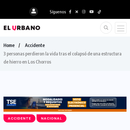
Síguenos
Home
Accidente
3 personas perdieron la vida tras el colapsó de una estructura
de hierro en Los Chorros
ACCIDENTE
NACIONAL