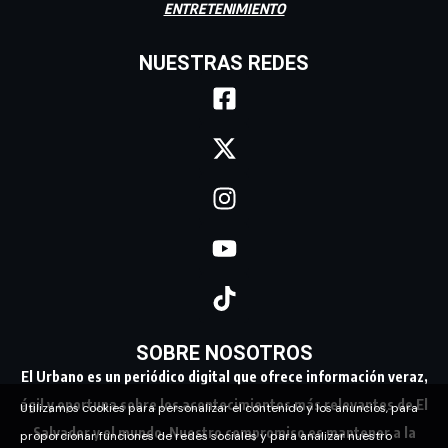
ENTRETENIMIENTO
NUESTRAS REDES
SOBRE NOSOTROS
El Urbano es un periódico digital que ofrece información veraz,
ágil y oportuna sobre los acontecimientos más relevantes de El
Utilizamos cookies para personalizar el contenido y los anuncios, para
Salvador y el mundo. Nuestro compromiso es mantener a la
proporcionar funciones de redes sociales y para analizar nuestro